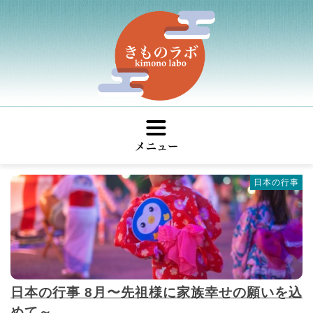
ホーム
イベント
研究レポート
メンバー
日本の行事
アクセス
真奈武
日本の行事 8月〜先祖様に家族幸せの願いを込
めて～