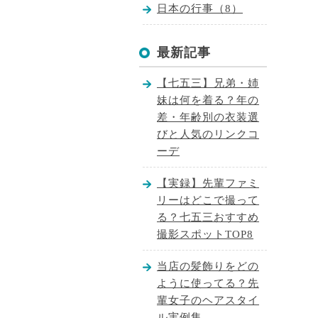
日本の行事（8）
最新記事
【七五三】兄弟・姉
妹は何を着る？年の
差・年齢別の衣装選
びと人気のリンクコ
ーデ
【実録】先輩ファミ
リーはどこで撮って
る？七五三おすすめ
撮影スポットTOP8
当店の髪飾りをどの
ように使ってる？先
輩女子のヘアスタイ
ル実例集