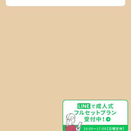
(C) 2023- MANABU Co.,Ltd.