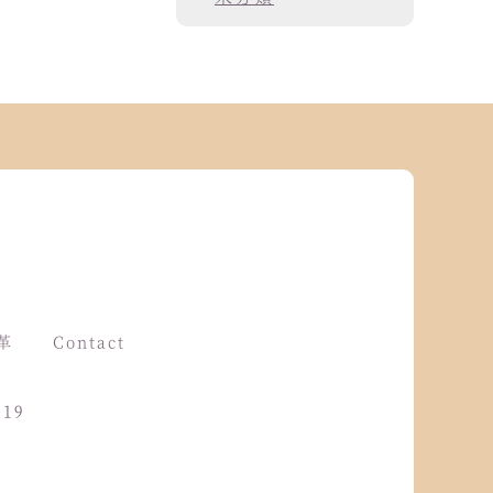
革
Contact
319