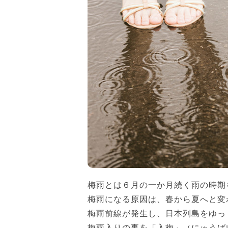
梅雨とは６月の一か月続く雨の時期
梅雨になる原因は、春から夏へと変
梅雨前線が発生し、日本列島をゆっ
梅雨入りの事を「入梅」（にゅうば