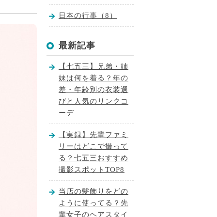
日本の行事（8）
最新記事
【七五三】兄弟・姉
妹は何を着る？年の
差・年齢別の衣装選
びと人気のリンクコ
ーデ
【実録】先輩ファミ
リーはどこで撮って
る？七五三おすすめ
撮影スポットTOP8
当店の髪飾りをどの
ように使ってる？先
輩女子のヘアスタイ