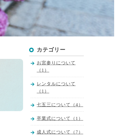
カテゴリー
お宮参りについて
（1）
レンタルについて
（1）
七五三について（4）
卒業式について（1）
成人式について（7）